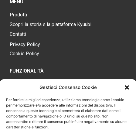
MENU
Prodotti
Scopri la storia e la piattaforma Kyuubi
Contatti
Privacy Policy
Cookie Policy
FUNZIONALITÀ
Cloud
Gestisci Consenso Cookie
Gestionale
Per fornire le migliori esperienze, utilizziamo tecnologie come i cookie
E-Commerce
per memorizzare e/o accedere alle informazioni del dispositivo. Il
consenso a queste tecnologie ci permetterà di elaborare dati come il
Kyuubi POS (app)
comportamento di navigazione o ID unici su questo sito. Non
acconsentire o ritirare il consenso può influire negativamente su alcune
Connettore Marketplace
caratteristiche e funzioni.
SEO